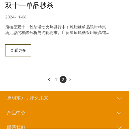
双十一单品秒杀
2024-11-08
启衡星双十一秒杀活动火热进行中！琼脂糖单品限时特惠，
满足您的核酸分析与纯化需求。启衡星琼脂糖采用最高纯度
生化试剂制成，具有极高的可靠性与优越性能，适用于凝胶
电泳、核酸回收等实验。立即抢购，享受超值优惠！
查看更多
1
2


启明东方，衡久未来
产品中心
联系我们