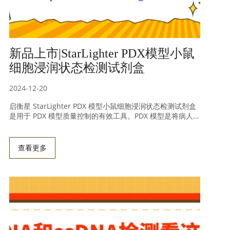
新品上市|StarLighter PDX模型小鼠
细胞浸润状态检测试剂盒
2024-12-20
启衡星 StarLighter PDX 模型小鼠细胞浸润状态检测试剂盒
是用于 PDX 模型质量控制的有效工具。PDX 模型是将病人肿
瘤组织移植到免疫缺陷鼠建立的，能较好模拟肿瘤真实情
况，但传代次数增加会导致肿瘤组织保真度下降，需严格验
证和质量控制。该试剂盒采用双色荧光探针、双标准曲线绝
查看更多
对定量 qPCR 方法，检测 PDX 模型总 DNA 中小鼠 DNA 比
例以推导浸润比例。产品具自主知识产权，优势包括结果准
确可靠、定量范围宽等；兼容性方面，不同核酸提取方式和
qPCR 仪有相应要求。实验数据表明，其对不同比例的鼠、
人质粒 DNA 及基因组 DNA 样本都能准确定量，定量结果准
确。