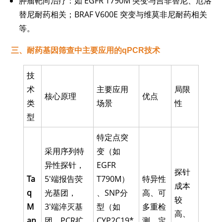
肿瘤靶向治疗：如 EGFR T790M 突变与吉非替尼、厄洛
替尼耐药相关；BRAF V600E 突变与维莫非尼耐药相关
等。
三、
耐药基因筛查中主要应用的qPCR技术
技
术
主要应用
局限
核心原理
优点
类
场景
性
型
特定点突
采用序列特
变（如
异性探针，
EGFR
探针
Ta
5'端报告荧
T790M）
特异性
成本
q
光基团，
、SNP分
高、可
较
M
3'端淬灭基
型（如
多重检
高、
an
团。PCR扩
CYP2C19*
测、定