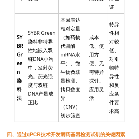
证
基因表达
特异
相对定量
SYBR Green
性相
SY
（如药物
成本
染料非特异
对较
BR
代谢酶
低、使
性地嵌入双
低、
Gr
mRNA水
用方
链DNA小沟
对引
ee
平）、微
便、无
中，发射荧
物特
n
生物负载
需特异
光。荧光强
异性
染
量检测、
探针、
度与双链
和反
料
拷贝数变
应用灵
DNA产量成
应条
法
异
活
正比
件要
（CNV）
求高
初步筛查
四、
通过qPCR技术开发耐药基因检测试剂的关键因素