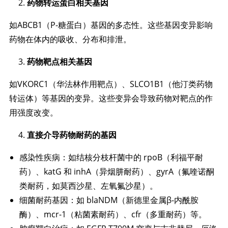
药物转运蛋白相关基因
如ABCB1（P-糖蛋白）基因的多态性。这些基因变异影响
药物在体内的吸收、分布和排泄。
药物靶点相关基因
如VKORC1（华法林作用靶点）、SLCO1B1（他汀类药物
转运体）等基因的变异。这些变异会导致药物对靶点的作
用强度改变。
直接介导药物耐药的基因
感染性疾病：如结核分枝杆菌中的 rpoB（利福平耐
药）、katG 和 inhA（异烟肼耐药）、gyrA（氟喹诺酮
类耐药，如莫西沙星、左氧氟沙星）。
细菌耐药基因：如 blaNDM（新德里金属β-内酰胺
酶）、mcr-1（粘菌素耐药）、cfr（多重耐药）等。