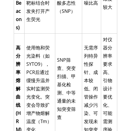
Be
靶标结合时
酸多态性
噪比高
较大
ac
发夹打开产
（SNP）
on
生荧光
s)
对仪
高
使用饱和荧
无需序
器分
分
光染料（如
列特异
辨率
SNP筛
辨
SYTO9），
性探
要求
查、突变
率
PCR后通过
针、成
高、
扫描、甲
熔
缓慢升温并
本较
引物
基化检
解
实时监测荧
低、闭
设计
测、中等
曲
光变化。突
管操作
要优
通量的未
线
变会导致扩
减少污
化、
知突变筛
(H
增产物熔解
染、可
可能
查
R
温度（Tm）
发现未
需测
M)
变化
知突变
序验