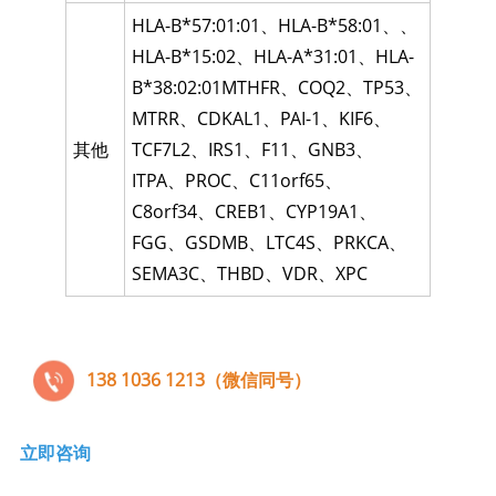
HLA-B*57:01:01
、
HLA-B*58:01
、、
HLA-B*15:02
、
HLA-A*31:01
、
HLA-
B*38:02:01MTHFR
、
COQ2
、
TP53
、
MTRR
、
CDKAL1
、
PAI-1
、
KIF6
、
其他
TCF7L2
、
IRS1
、
F11
、
GNB3
、
ITPA
、
PROC
、
C11orf65
、
C8orf34
、
CREB1
、
CYP19A1
、
FGG
、
GSDMB
、
LTC4S
、
PRKCA
、
SEMA3C
、
THBD
、
VDR
、
XPC
138 1036 1213（微信同号）
立即咨询