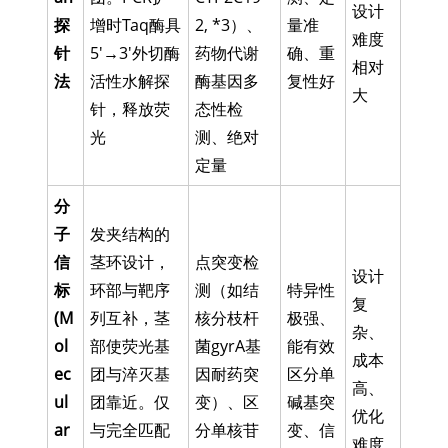
设计
探
增时Taq酶具
2, *3）、
量准
难度
针
5'→3'外切酶
药物代谢
确、重
相对
法
活性水解探
酶基因多
复性好
大
针，释放荧
态性检
光
测、绝对
定量
分
子
发夹结构的
信
茎环设计，
点突变检
设计
标
环部与靶序
测（如结
特异性
复
(M
列互补，茎
核分枝杆
极强、
杂、
ol
部使荧光基
菌gyrA基
能有效
成本
ec
团与淬灭基
因耐药突
区分单
高、
ul
团靠近。仅
变）、区
碱基突
优化
ar
与完全匹配
分单核苷
变、信
难度