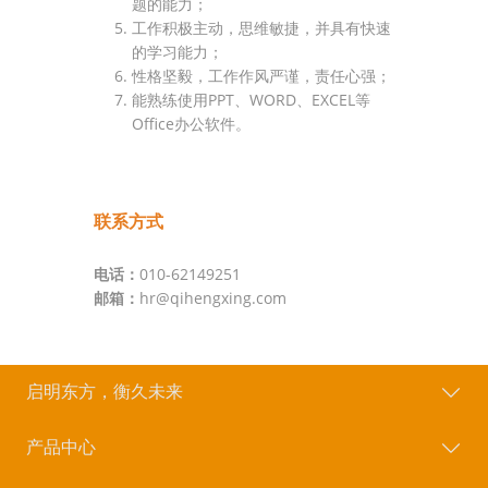
题的能力；
工作积极主动，思维敏捷，并具有快速
的学习能力；
性格坚毅，工作作风严谨，责任心强；
能熟练使用PPT、WORD、EXCEL等
Office办公软件。
联系方式
电话：
010-62149251
邮箱：
hr@qihengxing.com
启明东方，衡久未来
产品中心