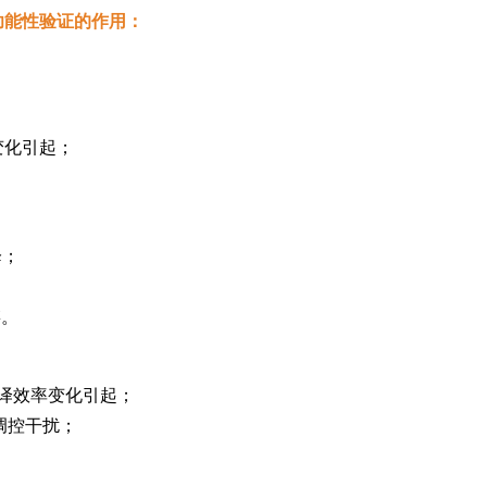
辅助功能性验证的作用：
变化引起；
降；
链。
翻译效率变化引起；
调控干扰；