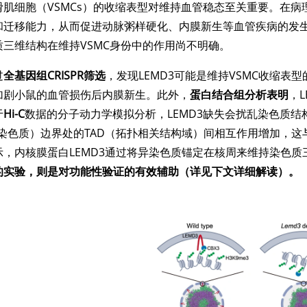
滑肌细胞（VSMCs）的收缩表型对维持血管稳态至关重要。在病理
和迁移能力，从而促进动脉粥样硬化、内膜新生等血管疾病的发
质三维结构在维持VSMC身份中的作用尚不明确。
过
全基因组CRISPR筛选
，发现LEMD3可能是维持VSMC收缩表
加剧小鼠的血管损伤后内膜新生。此外，
蛋白结合组分析表明
，
于
Hi-C
数据的分子动力学模拟分析，LEMD3缺失会扰乱染色质结
异染色质）边界处的TAD（拓扑相关结构域）间相互作用增加，这
示，内核膜蛋白LEMD3通过将异染色质锚定在核周来维持染色
的实验，则是对功能性验证的有效辅助（详见下文详细解读）。