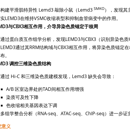
SMKO
构建平滑肌特异性 Lemd3 敲除小鼠（Lemd3
），发现其
实LEMD3在维持VSMC收缩表型和抑制血管病变中的作用。
EMD3与CBX3相互作用，介导异染色质锚定于核周
通过蛋白质互作组学分析，发现LEMD3与CBX3（识别异染色质H
LEMD3通过其RRM结构域与CBX3相互作用，将异染色质锚定
布。
EMD3 调控三维染色质结构
通过 Hi-C 和三维染色质建模发现，Lemd3 缺失会导致：
A/B 区室边界处的TAD间相互作用增强
染质可及性下降
色收缩相关基因表达下调
多组学整合分析（RNA-seq、ATAC-seq、ChIP-seq）进
究意义