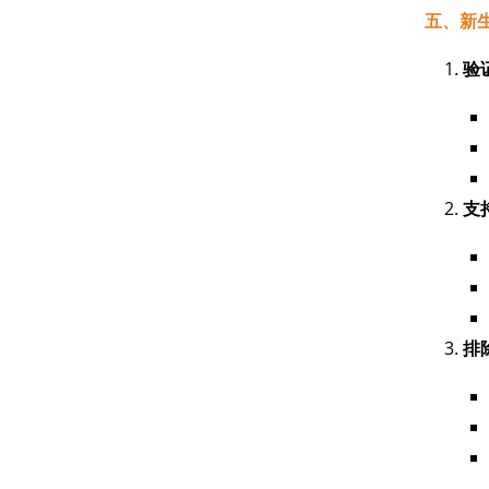
五、新生
验
支
排