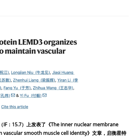
IF：15.7）上发表了《The inner nuclear membrane
in vascular smooth muscle cell identity》文章
，
启衡星特