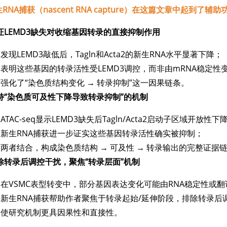
RNA捕获（nascent RNA capture）在这篇文章中起到了
证LEMD3缺失对收缩基因转录的直接抑制作用
发现LEMD3敲低后，Tagln和Acta2的新生RNA水平显著下降；
表明这些基因的转录活性受LEMD3调控，而非由mRNA稳定性
强化了“染色质结构变化 → 转录抑制”这一因果链条。
持“染色质可及性下降导致转录抑制”的机制
ATAC-seq显示LEMD3缺失后Tagln/Acta2启动子区域开放性下
新生RNA捕获进一步证实这些基因转录活性确实被抑制；
两者结合，构成染色质结构 → 可及性 → 转录输出的完整证据
除转录后调控干扰，聚焦“转录层面”机制
在VSMC表型转变中，部分基因表达变化可能由RNA稳定性或
新生RNA捕获帮助作者聚焦于转录起始/延伸阶段，排除转录后
使研究机制更具因果性和直接性。