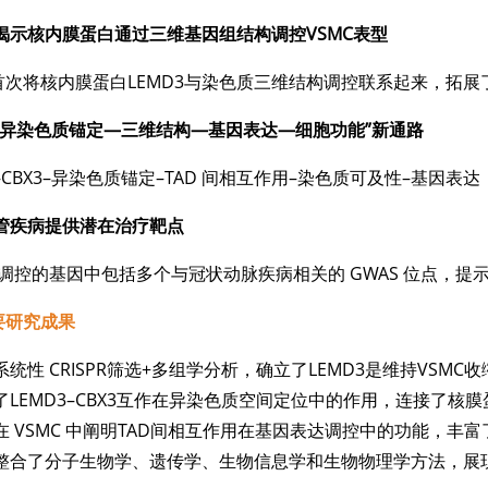
揭示核内膜蛋白通过三维基因组结构调控VSMC表型
首次将核内膜蛋白LEMD3与染色质三维结构调控联系起来，拓展
“异染色质锚定—三维结构—基因表达—细胞功能”新通路
3–CBX3–异染色质锚定–TAD 间相互作用–染色质可及性–基
管疾病提供潜在治疗靶点
3 调控的基因中包括多个与冠状动脉疾病相关的 GWAS 位点，
要研究成果
系统性 CRISPR筛选+多组学分析，确立了LEMD3是维持VSM
了LEMD3–CBX3互作在异染色质空间定位中的作用，连接了核
在 VSMC 中阐明TAD间相互作用在基因表达调控中的功能，
整合了分子生物学、遗传学、生物信息学和生物物理学方法，展