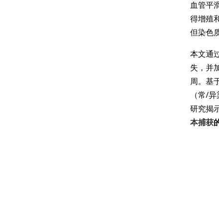
血管平
得增殖
但染色
本文通
失，并
周。基
（常/
研究揭
本捕获