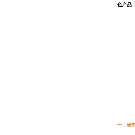
色产品（
一、研