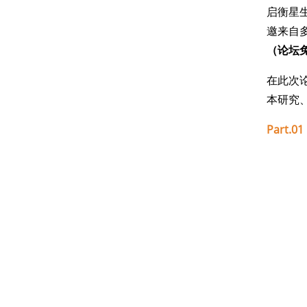
启衡星生
邀来自
（论坛
在此次
本研究
Part.0